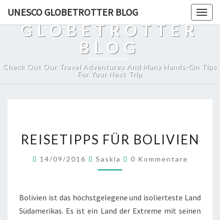
UNESCO
UNESCO GLOBETROTTER BLOG
Togg
navig
GLOBETROTTER
BLOG
Check Out Our Travel Adventures And Many Hands-On Tips
For Your Next Trip
REISETIPPS
REISETIPPS FÜR BOLIVIEN
FÜR
BOLIVIEN
Kommentare
14/09/2016
Saskia
0 Kommentare
Bolivien ist das höchstgelegene und isolierteste Land
Südamerikas. Es ist ein Land der Extreme mit seinen