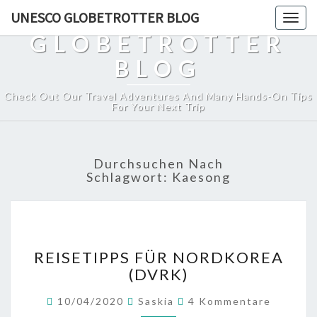
UNESCO
UNESCO GLOBETROTTER BLOG
Togg
navig
GLOBETROTTER
BLOG
Check Out Our Travel Adventures And Many Hands-On Tips
For Your Next Trip
Durchsuchen Nach
Schlagwort:
Kaesong
REISETIPPS
REISETIPPS FÜR NORDKOREA
FÜR
(DVRK)
NORDKOREA
(DVRK)
Kommentare
10/04/2020
Saskia
4 Kommentare