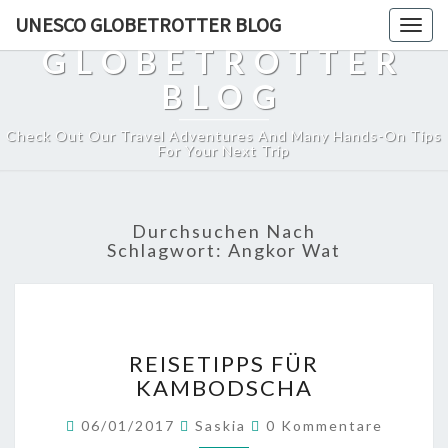
UNESCO
UNESCO GLOBETROTTER BLOG
Togg
navig
GLOBETROTTER
BLOG
Check Out Our Travel Adventures And Many Hands-On Tips
For Your Next Trip
Durchsuchen Nach
Schlagwort:
Angkor Wat
REISETIPPS
REISETIPPS FÜR
FÜR
KAMBODSCHA
KAMBODSCHA
Kommentare
06/01/2017
Saskia
0 Kommentare